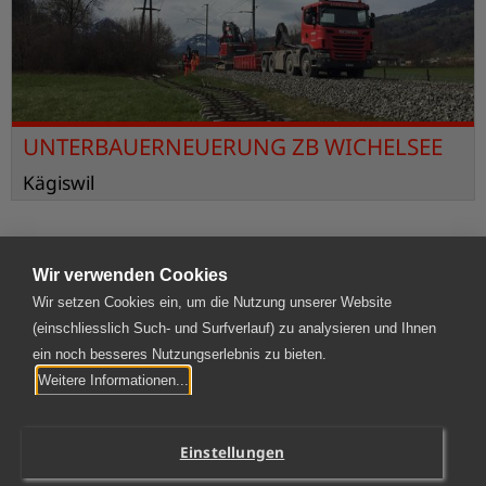
UNTERBAUERNEUERUNG ZB WICHELSEE
Kägiswil
Wir verwenden Cookies
Wir setzen Cookies ein, um die Nutzung unserer Website
(einschliesslich Such- und Surfverlauf) zu analysieren und Ihnen
ein noch besseres Nutzungserlebnis zu bieten.
SPAG Schnyder, Plüss AG
Weitere Informationen...
Rotzloch 2 | 6362 Stansstad
T
041 367 70 30
|
kontakt@spag.ch
Einstellungen