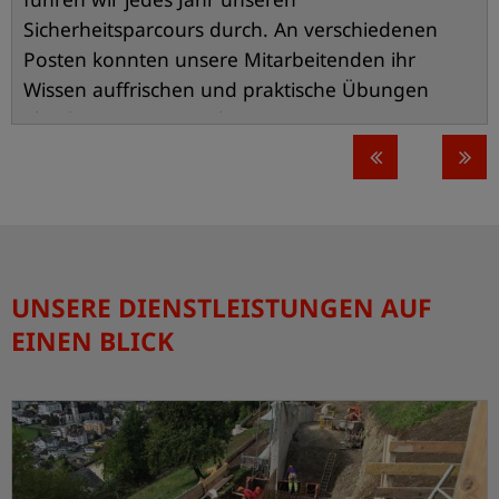
Sicherheitsparcours durch. An verschiedenen
L
Posten konnten unsere Mitarbeitenden ihr
B
Wissen auffrischen und praktische Übungen
n
absolvieren – vom sicheren Umgang mit
e
Dumpern und Pneuladern sowie Lieferwagen
I
und Pick-ups über Erste Hilfe bis hin zu
l
Grabenbau und Absturzs...
L
UNSERE DIENSTLEISTUNGEN AUF
EINEN BLICK