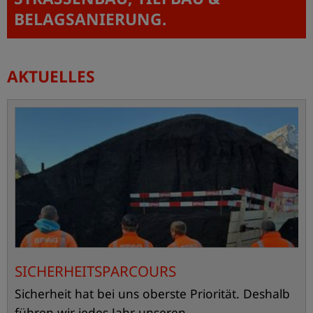
BELAGSANIERUNG.
AKTUELLES
SICHERHEITSPARCOURS
Sicherheit hat bei uns oberste Priorität. Deshalb
führen wir jedes Jahr unseren
W