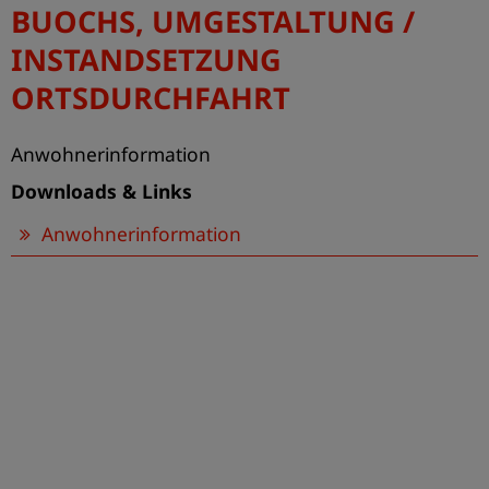
BUOCHS, UMGESTALTUNG /
SICHERHEITSPARCOURS
INSTANDSETZUNG
Firma
ORTSDURCHFAHRT
Anwohnerinformation
Downloads & Links
Anwohnerinformation
LITTAU BAHNHOF – ERFOLGREICHER PROJEKTABSCHLUSS
Firma