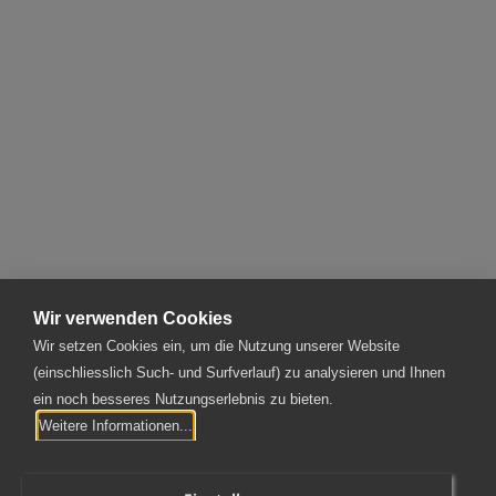
RÜCKBLICK AUF UNSERE KADERREISE 2024
Firma
Alle 41 anzeigen
Mehr anzeigen
Wir verwenden Cookies
Wir setzen Cookies ein, um die Nutzung unserer Website
(einschliesslich Such- und Surfverlauf) zu analysieren und Ihnen
ein noch besseres Nutzungserlebnis zu bieten.
SPAG Schnyder, Plüss AG
Weitere Informationen...
Rotzloch 2 | 6362 Stansstad
T
041 367 70 30
|
kontakt@spag.ch