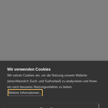
RÜCKBLICK AUF UNSERE KADERREISE 2024
Firma
Alle 41 anzeigen
Mehr anzeigen
Wir verwenden Cookies
Wir setzen Cookies ein, um die Nutzung unserer Website
(einschliesslich Such- und Surfverlauf) zu analysieren und Ihnen
ein noch besseres Nutzungserlebnis zu bieten.
SPAG Schnyder, Plüss AG
Weitere Informationen...
Rotzloch 2 | 6362 Stansstad
T
041 367 70 30
|
kontakt@spag.ch