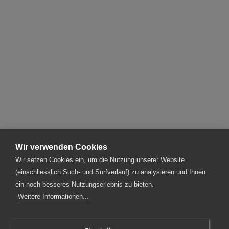
RÜCKBLICK AUF UNSERE KADERREISE 2024
Firma
Alle 41 anzeigen
Mehr anzeigen
Wir verwenden Cookies
Wir setzen Cookies ein, um die Nutzung unserer Website
(einschliesslich Such- und Surfverlauf) zu analysieren und Ihnen
ein noch besseres Nutzungserlebnis zu bieten.
SPAG Schnyder, Plüss AG
Weitere Informationen...
Rotzloch 2 | 6362 Stansstad
T
041 367 70 30
|
kontakt@spag.ch