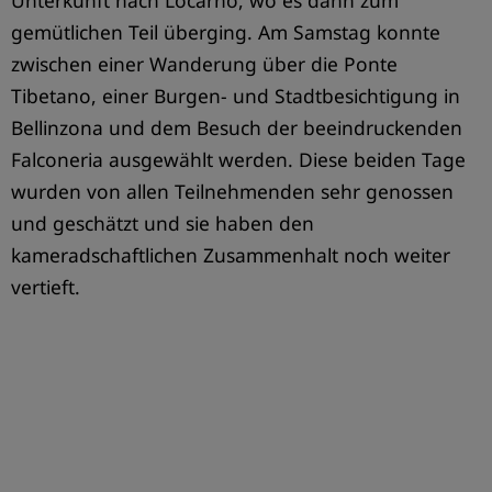
Unterkunft nach Locarno, wo es dann zum
gemütlichen Teil überging. Am Samstag konnte
zwischen einer Wanderung über die Ponte
Tibetano, einer Burgen- und Stadtbesichtigung in
Bellinzona und dem Besuch der beeindruckenden
Falconeria ausgewählt werden. Diese beiden Tage
wurden von allen Teilnehmenden sehr genossen
und geschätzt und sie haben den
kameradschaftlichen Zusammenhalt noch weiter
LEHRLINGSPROJEKT 2025
vertieft.
Firma