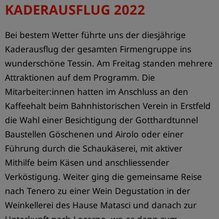
KADERAUSFLUG 2022
SICHERHEITSPARCOURS
Firma
Bei bestem Wetter führte uns der diesjährige
Kaderausflug der gesamten Firmengruppe ins
wunderschöne Tessin. Am Freitag standen mehrere
Attraktionen auf dem Programm. Die
Mitarbeiter:innen hatten im Anschluss an den
Kaffeehalt beim Bahnhistorischen Verein in Erstfeld
die Wahl einer Besichtigung der Gotthardtunnel
Baustellen Göschenen und Airolo oder einer
Führung durch die Schaukäserei, mit aktiver
Mithilfe beim Käsen und anschliessender
LITTAU BAHNHOF – ERFOLGREICHER PROJEKTABSCHLUSS
Verköstigung. Weiter ging die gemeinsame Reise
Firma
nach Tenero zu einer Wein Degustation in der
Weinkellerei des Hause Matasci und danach zur