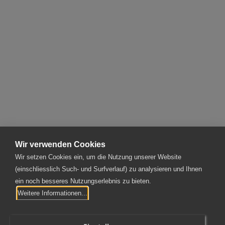
RÜCKBLICK AUF UNSERE KADERREISE 2024
Firma
Alle 41 anzeigen
Mehr anzeigen
Wir verwenden Cookies
Wir setzen Cookies ein, um die Nutzung unserer Website
(einschliesslich Such- und Surfverlauf) zu analysieren und Ihnen
ein noch besseres Nutzungserlebnis zu bieten.
SPAG Schnyder, Plüss AG
Weitere Informationen...
Rotzloch 2 | 6362 Stansstad
T
041 367 70 30
|
kontakt@spag.ch